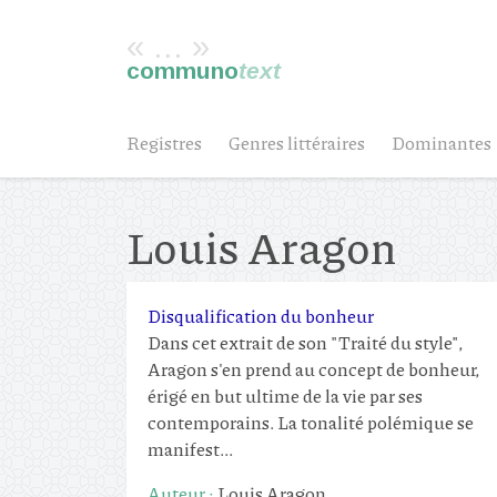
« ... »
communo
text
Registres
Genres littéraires
Dominantes
Louis Aragon
Disqualification du bonheur
Dans cet extrait de son "Traité du style",
Aragon s'en prend au concept de bonheur,
érigé en but ultime de la vie par ses
contemporains. La tonalité polémique se
manifest...
Auteur :
Louis Aragon