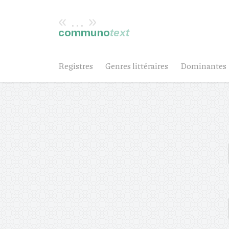
« ... »
communo
text
Registres
Genres littéraires
Dominantes