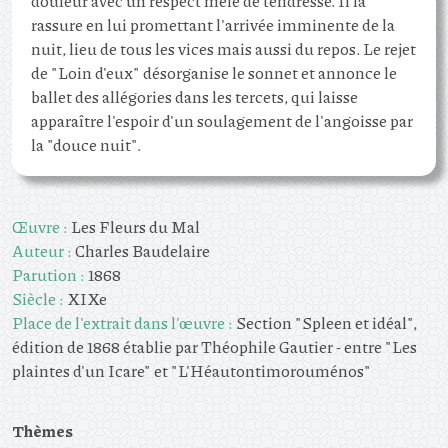
douleur avec un respect mêlé de tendresse. Il la
rassure en lui promettant l'arrivée imminente de la
nuit, lieu de tous les vices mais aussi du repos. Le rejet
de "Loin d'eux" désorganise le sonnet et annonce le
ballet des allégories dans les tercets, qui laisse
apparaître l'espoir d'un soulagement de l'angoisse par
la "douce nuit".
Œuvre :
Les Fleurs du Mal
Auteur :
Charles Baudelaire
Parution :
1868
Siècle :
XIXe
Place de l'extrait dans l'œuvre :
Section "Spleen et idéal",
édition de 1868 établie par Théophile Gautier - entre "Les
plaintes d'un Icare" et "L'Héautontimorouménos"
Thèmes