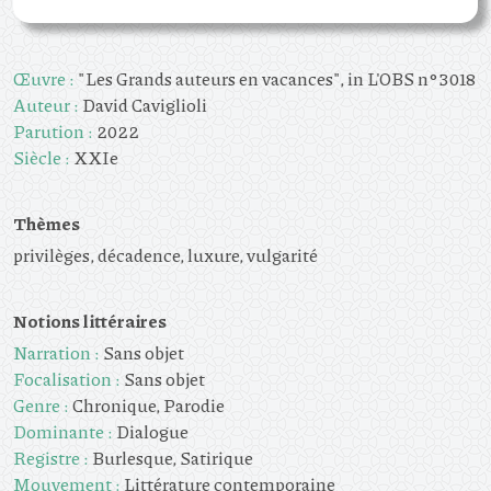
Œuvre :
"Les Grands auteurs en vacances", in L'OBS n°3018
Auteur :
David Caviglioli
Parution :
2022
Siècle :
XXIe
Thèmes
privilèges, décadence, luxure, vulgarité
Notions littéraires
Narration :
Sans objet
Focalisation :
Sans objet
Genre :
Chronique, Parodie
Dominante :
Dialogue
Registre :
Burlesque, Satirique
Mouvement :
Littérature contemporaine