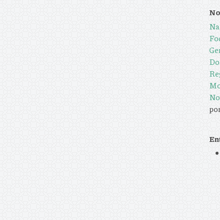
No
Na
Foc
Ge
Do
Reg
Mo
No
por
En