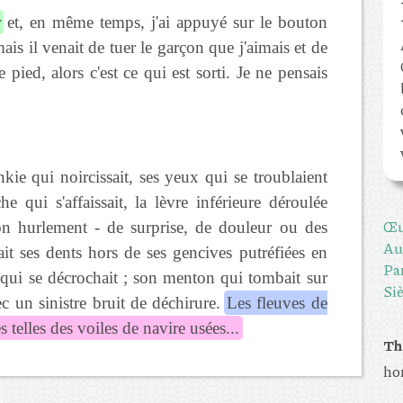
r
et, en même temps, j'ai appuyé sur le bouton
mais il venait de tuer le garçon que j'aimais et de
 pied, alors c'est ce qui est sorti. Je ne pensais
nkie qui noircissait, ses yeux qui se troublaient
he qui s'affaissait, la lèvre inférieure déroulée
Œu
on hurlement - de surprise, de douleur ou des
Au
ait ses dents hors de ses gencives putréfiées en
Pa
 qui se décrochait ; son menton qui tombait sur
Siè
ec un sinistre bruit de déchirure.
Les fleuves de
 telles des voiles de navire usées...
Th
ho