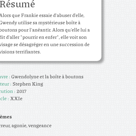
Résumé
Alors que Frankie essaie d'abuser d'elle,
Gwendy utilise sa mystérieuse boîte à
boutons pour l'anéantir. Alors qu'elle lui a
dit d'aller "pourrir en enfer", elle voit son
visage se désagréger en une succession de
visions terrifiantes.
vre :
Gwendolyne et la boîte à boutons
teur :
Stephen King
rution :
2017
cle :
XXIe
èmes
rreur, agonie, vengeance