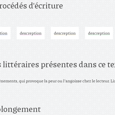
procédés d'écriture
tion
descreption
descreption
descreption
 littéraires présentes dans ce t
vénements, qui provoque la peur ou l’angoisse chez le lecteur. L
rolongement