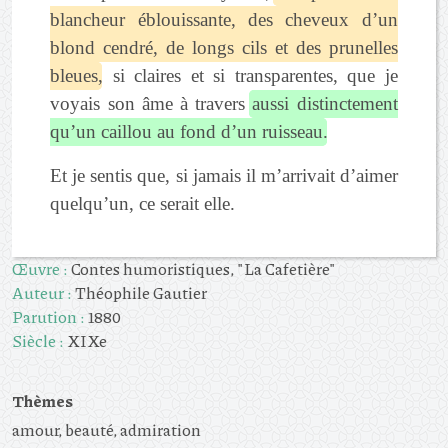
blancheur éblouissante, des cheveux d’un
blond cendré, de longs cils et des prunelles
bleues
, si claires et si transparentes, que je
voyais son âme à travers
aussi distinctement
qu’un caillou au fond d’un ruisseau
.
Et je sentis que, si jamais il m’arrivait d’aimer
quelqu’un, ce serait elle.
Œuvre :
Contes humoristiques, "La Cafetière"
Auteur :
Théophile Gautier
Parution :
1880
Siècle :
XIXe
Thèmes
amour, beauté, admiration