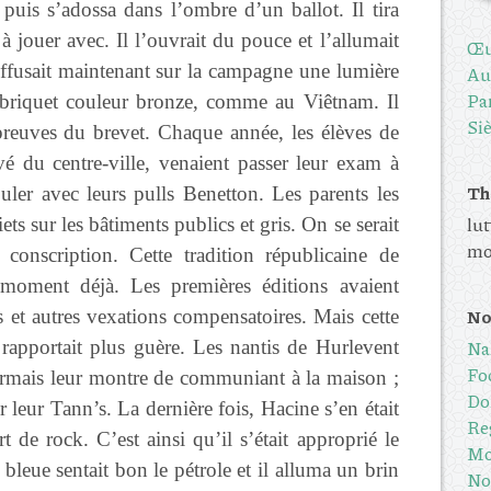
e puis s’adossa dans l’ombre d’un ballot. Il tira
 jouer avec. Il l’ouvrait du pouce et l’allumait
Œu
 diffusait maintenant sur la campagne une lumière
Au
Pa
 briquet couleur bronze, comme au Viêtnam. Il
Siè
preuves du brevet. Chaque année, les élèves de
é du centre-ville, venaient passer leur exam à
Th
uler avec leurs pulls Benetton. Les parents les
lut
ts sur les bâtiments publics et gris. On se serait
mo
conscription. Cette tradition républicaine de
 moment déjà. Les premières éditions avaient
No
es et autres vexations compensatoires. Mais cette
e rapportait plus guère. Les nantis de Hurlevent
Na
Foc
ésormais leur montre de communiant à la maison ;
Do
r leur Tann’s. La dernière fois, Hacine s’en était
Reg
 de rock. C’est ainsi qu’il s’était approprié le
Mo
leue sentait bon le pétrole et il alluma un brin
No