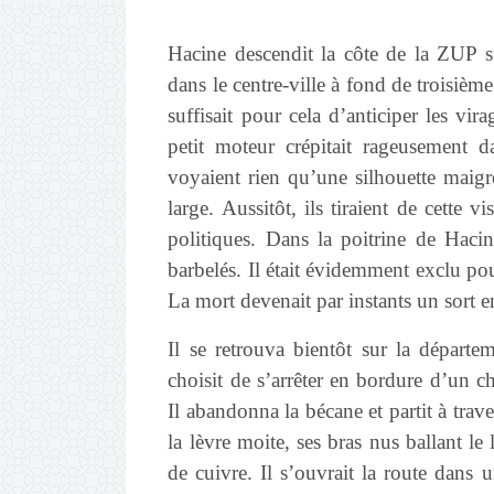
Hacine descendit la côte de la ZUP su
dans le centre-ville à fond de troisième
suffisait pour cela d’anticiper les vir
petit moteur crépitait rageusement d
voyaient rien qu’une silhouette maigre,
large. Aussitôt, ils tiraient de cette 
politiques. Dans la poitrine de Hacin
barbelés. Il était évidemment exclu pou
La mort devenait par instants un sort e
Il se retrouva bientôt sur la départem
choisit de s’arrêter en bordure d’un c
Il abandonna la bécane et partit à trav
la lèvre moite, ses bras nus ballant l
de cuivre. Il s’ouvrait la route dans u