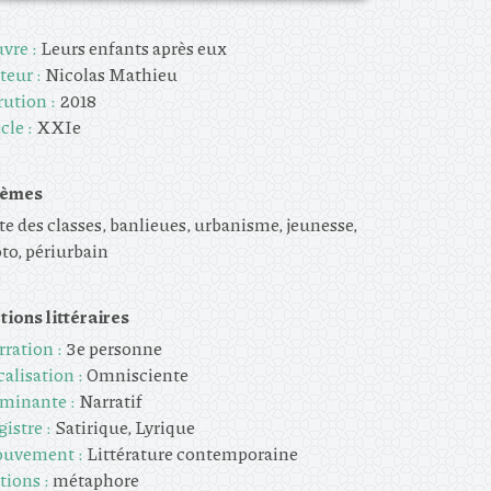
vre :
Leurs enfants après eux
teur :
Nicolas Mathieu
rution :
2018
cle :
XXIe
èmes
te des classes, banlieues, urbanisme, jeunesse,
to, périurbain
tions littéraires
rration :
3e personne
alisation :
Omnisciente
minante :
Narratif
istre :
Satirique, Lyrique
uvement :
Littérature contemporaine
tions :
métaphore