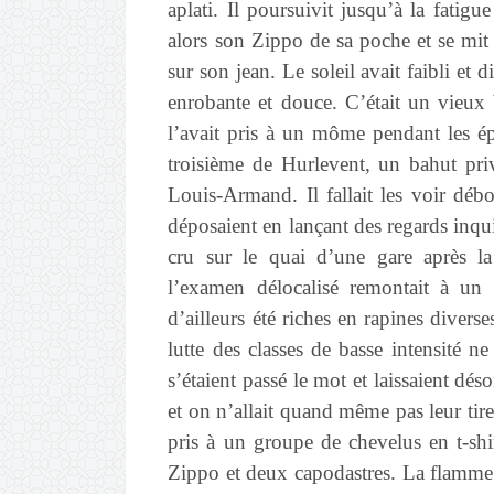
aplati. Il poursuivit jusqu’à la fatigu
alors son Zippo de sa poche et se mit à
sur son jean. Le soleil avait faibli et
enrobante et douce. C’était un vieux
l’avait pris à un môme pendant les é
troisième de Hurlevent, un bahut priv
Louis-Armand. Il fallait les voir débo
déposaient en lançant des regards inquie
cru sur le quai d’une gare après la 
l’examen délocalisé remontait à un
d’ailleurs été riches en rapines divers
lutte des classes de basse intensité n
s’étaient passé le mot et laissaient d
et on n’allait quand même pas leur tire
pris à un groupe de chevelus en t-shirt
Zippo et deux capodastres. La flamme b