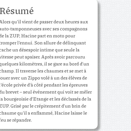
Résumé
Alors qu’il vient de passer deux heures aux
auto-tamponneuses avec ses compagnons
de la ZUP, Hacine part en moto pour
tromper l’ennui. Son allure de délinquant
cache un désespoir intime que seule la
vitesse peut apaiser. Après avoir parcouru
quelques kilomètres, il se gare au bord d’un
champ. Il traverse les chaumes et se met à
jouer avec un Zippo volé à un des élèves de
l’école privée d’à côté pendant les épreuves
du brevet – seul événement qui voit se mêler
la bourgeoisie d’Etange et les déclassés de la
ZUP. Grisé par le crépitement d’un brin de
chaume qu’il a enflammé, Hacine laisse le
feu se répandre.