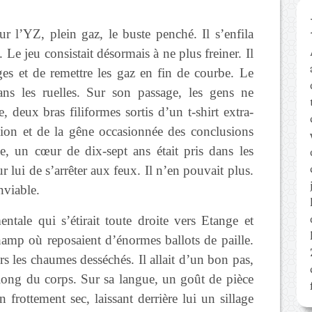
r l’YZ, plein gaz, le buste penché. Il s’enfila
. Le jeu consistait désormais à ne plus freiner. Il
ages et de remettre les gaz en fin de courbe. Le
ans les ruelles. Sur son passage, les gens ne
 deux bras filiformes sortis d’un t-shirt extra-
vision et de la gêne occasionnée des conclusions
e, un cœur de dix-sept ans était pris dans les
r lui de s’arrêter aux feux. Il n’en pouvait plus.
nviable.
entale qui s’étirait toute droite vers Etange et
hamp où reposaient d’énormes ballots de paille.
ers les chaumes desséchés. Il allait d’un bon pas,
e long du corps. Sur sa langue, un goût de pièce
n frottement sec, laissant derrière lui un sillage