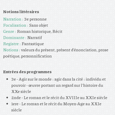
Notions littéraires
Narration :
3e personne
Focalisation :
Sans objet
Genre :
Roman historique, Récit
Dominante :
Narratif
Registre :
Fantastique
Notions :
valeurs du présent, présent d'énonciation, prose
poétique, personnification
Entrées des programmes
3e - Agir sur le monde : agir dans la cité : individu et
pouvoir - œuvre portant un regard sur l’histoire du
XXe siècle
2nde - Le roman et le récit du XVIIIe au XXIe siècle
1ere - Le roman et le récit du Moyen-Age au XXIe
siècle