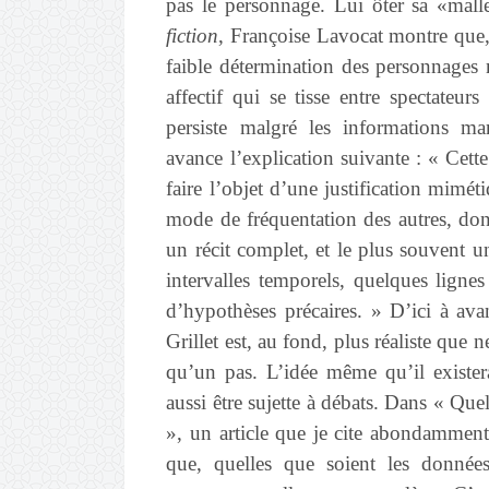
pas le personnage. Lui ôter sa «mall
fiction
, Françoise Lavocat montre que, 
faible détermination des personnages 
affectif qui se tisse entre spectateur
persiste malgré les informations m
avance l’explication suivante : « Cett
faire l’objet d’une justification mimét
mode de fréquentation des autres, don
un récit complet, et le plus souvent un
intervalles temporels, quelques lignes
d’hypothèses précaires. » D’ici à a
Grillet est, au fond, plus réaliste que n
qu’un pas. L’idée même qu’il existe
aussi être sujette à débats. Dans « Qu
», un article que je cite abondamment
que, quelles que soient les données