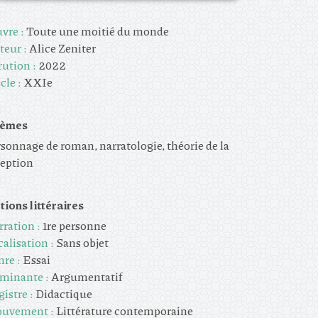
vre :
Toute une moitié du monde
teur :
Alice Zeniter
rution :
2022
cle :
XXIe
èmes
sonnage de roman, narratologie, théorie de la
ception
tions littéraires
rration :
1re personne
alisation :
Sans objet
nre :
Essai
minante :
Argumentatif
istre :
Didactique
uvement :
Littérature contemporaine