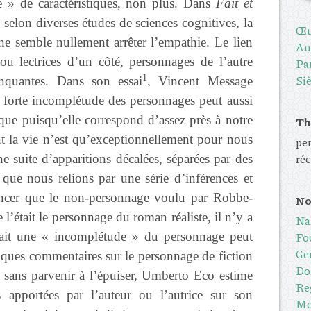
e » de caractéristiques, non plus. Dans
Fait et
selon diverses études de sciences cognitives, la
Œu
ne semble nullement arrêter l’empathie. Le lien
Au
s ou lectrices d’un côté, personnages de l’autre
Pa
1
Siè
anquantes. Dans son essai
, Vincent Message
e forte incomplétude des personnages peut aussi
ique puisqu’elle correspond d’assez près à notre
Th
t la vie n’est qu’exceptionnellement pour nous
per
ré
e suite d’apparitions décalées, séparées par des
 que nous relions par une série d’inférences et
vancer que le non-personnage voulu par Robbe-
No
e l’était le personnage du roman réaliste, il n’y a
Na
rait une « incomplétude » du personnage peut
Foc
Ge
elques commentaires sur le personnage de fiction
Do
 sans parvenir à l’épuiser, Umberto Eco estime
Reg
 apportées par l’auteur ou l’autrice sur son
Mo