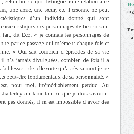
, selon lui, ce qui distingue notre relation à ce
No
sin, une amie, une sœur, etc. Personne ne peut
arg
actéristiques d’un individu donné qui sont
s caractéristiques des personnages de fiction sont
En
 fait, dit Eco, « je connais les personnages de
inue par ce passage qui m’émeut chaque fois et
onne: « Qui sait combien d’épisodes de sa vie
 il n’a jamais divulguées, combien de fois il a
s faiblesses - de telle sorte qu’après sa mort je ne
pects peut-être fondamentaux de sa personnalité. »
est, pour moi, irrémédiablement perdue. Au
hatterley ou Janie tout ce que je dois savoir et
ont pas donnés, il m’est impossible d’avoir des