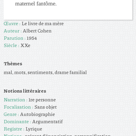
maternel fantôme.
Œuvre :
Le livre de ma mère
Auteur :
Albert Cohen
Parution :
1954
Siècle :
XXe
Thèmes
mal, mots, sentiments, drame familial
Notions littéraires
Narration :
1re personne
Focalisation :
Sans objet
Genre :
Autobiographie
Dominante :
Argumentatif
Registre :
Lyrique
Notions :
présent d'énonciation, personnification