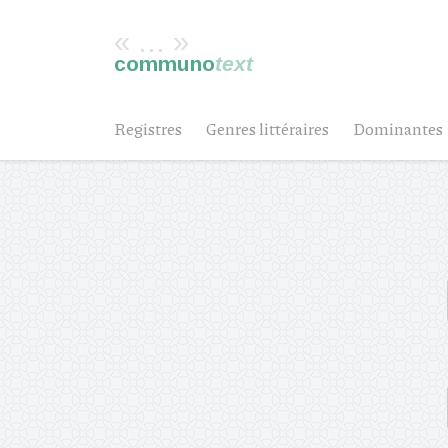
« ... »
communo
text
Registres
Genres littéraires
Dominantes