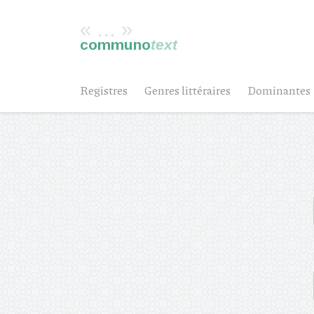
« ... »
communo
text
Registres
Genres littéraires
Dominantes